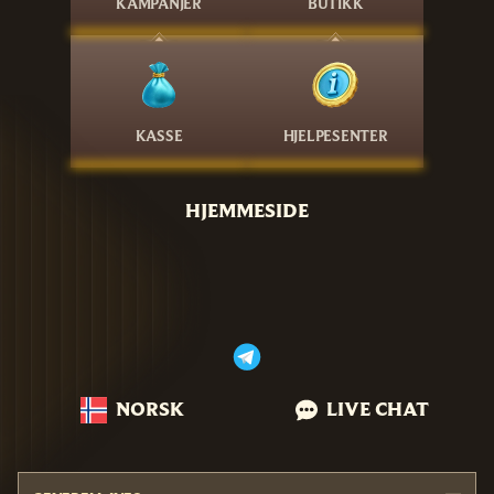
KAMPANJER
BUTIKK
KASSE
HJELPESENTER
HJEMMESIDE
NORSK
LIVE CHAT