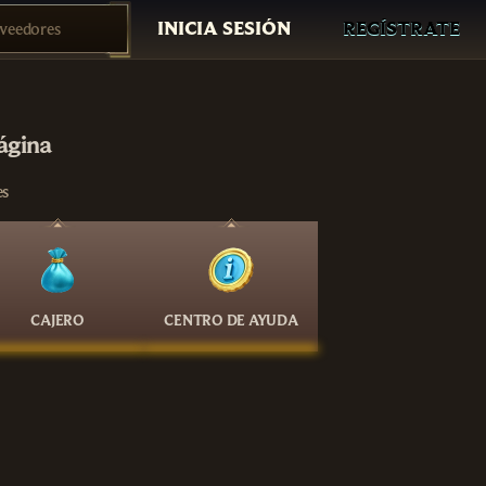
INICIA SESIÓN
REGÍSTRATE
oveedores
ágina
es
CAJERO
CENTRO DE AYUDA