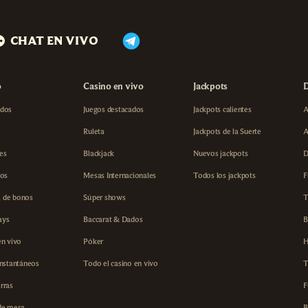
CHAT EN VIVO
o
Casino en vivo
Jackpots
D
ados
Juegos destacados
Jackpots calientes
A
Ruleta
Jackpots de la Suerte
A
es
Blackjack
Nuevos jackpots
D
vos
Mesas Internacionales
Todos los jackpots
F
 de bonos
Súper shows
T
ays
Baccarat & Dados
B
en vivo
Póker
H
instantáneos
Todo el casino en vivo
T
rras
F
de mesa
B