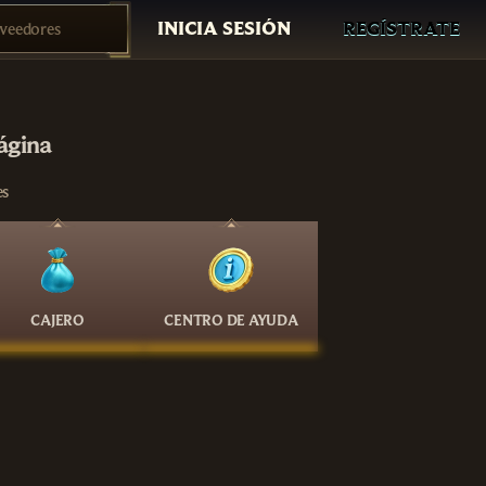
INICIA SESIÓN
REGÍSTRATE
oveedores
ágina
es
CAJERO
CENTRO DE AYUDA