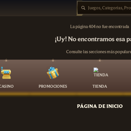
Juegos, Categorías, Pr
La página 404 no fue encontrada
¡Uy! No encontramos esa p
Consulte las secciones más popular
CASINO
PROMOCIONES
TIENDA
PÁGINA DE INICIO