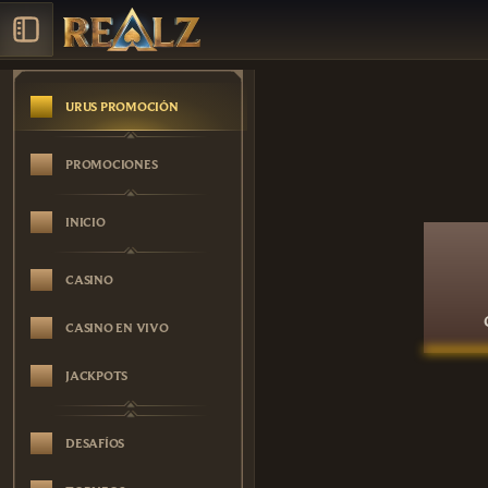
URUS PROMOCIÓN
PROMOCIONES
INICIO
CASINO
CASINO EN VIVO
JACKPOTS
DESAFÍOS