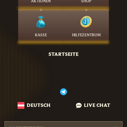
AKTIONEN
SHOP
KASSE
HILFEZENTRUM
STARTSEITE
DEUTSCH
LIVE CHAT