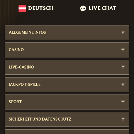
DEUTSCH
LIVE CHAT
ALLGEMEINE INFOS
CASINO
LIVE-CASINO
JACKPOT-SPIELE
SPORT
SICHERHEIT UND DATENSCHUTZ