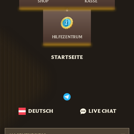
SHOP
KASSE
HILFEZENTRUM
STARTSEITE
DEUTSCH
LIVE CHAT