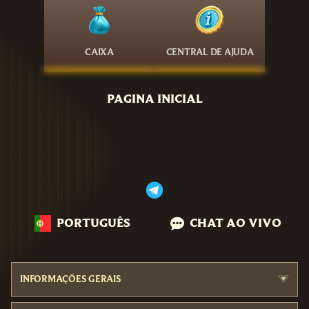
CAIXA
CENTRAL DE AJUDA
PAGINA INICIAL
PORTUGUÊS
CHAT AO VIVO
INFORMAÇÕES GERAIS