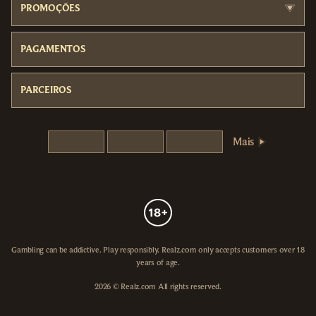
PROMOÇÕES
PAGAMENTOS
PARCEIROS
Mais
Gambling can be addictive. Play responsibly. Realz.com only accepts customers over 18
years of age.
2026 © Realz.com All rights reserved.