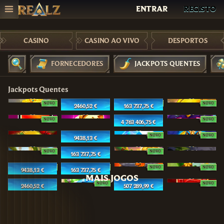
ENTRAR
REGISTO
CASINO
CASINO AO VIVO
DESPORTOS
FORNECEDORES
JACKPOTS QUENTES
Jackpots Quentes
NOVO
NOVO
NOVO
2460,52 €
163 737,75 €
NOVO
NOVO
4 763 406,75 €
NOVO
NOVO
9438,13 €
NOVO
NOVO
163 737,75 €
NOVO
NOVO
NOVO
NOVO
9438,13 €
163 737,75 €
MAIS JOGOS
NOVO
NOVO
2460,52 €
507 289,99 €