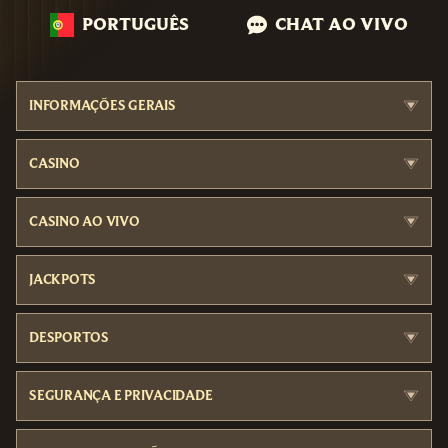
PORTUGUÊS
CHAT AO VIVO
INFORMAÇÕES GERAIS
CASINO
CASINO AO VIVO
JACKPOTS
DESPORTOS
SEGURANÇA E PRIVACIDADE