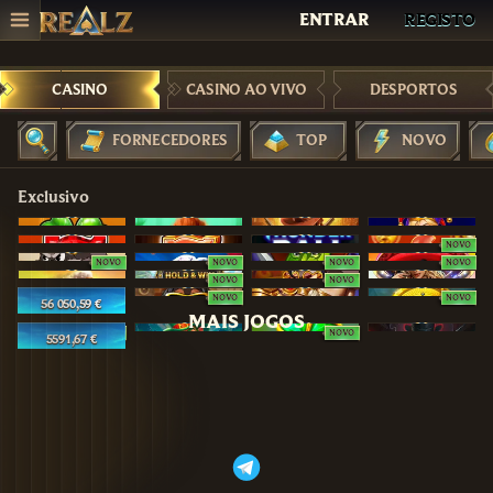
ENTRAR
REGISTO
CASINO
CASINO AO VIVO
DESPORTOS
FORNECEDORES
TOP
NOVO
Exclusivo
NOVO
NOVO
NOVO
NOVO
NOVO
NOVO
NOVO
NOVO
NOVO
56 050,59 €
MAIS JOGOS
NOVO
NOVO
5591,67 €