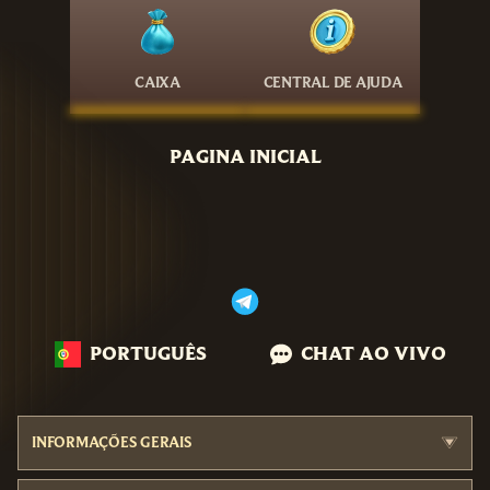
CAIXA
CENTRAL DE AJUDA
PAGINA INICIAL
PORTUGUÊS
CHAT AO VIVO
INFORMAÇÕES GERAIS