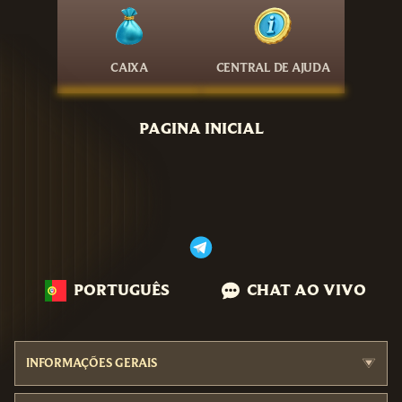
CAIXA
CENTRAL DE AJUDA
PAGINA INICIAL
PORTUGUÊS
CHAT AO VIVO
INFORMAÇÕES GERAIS