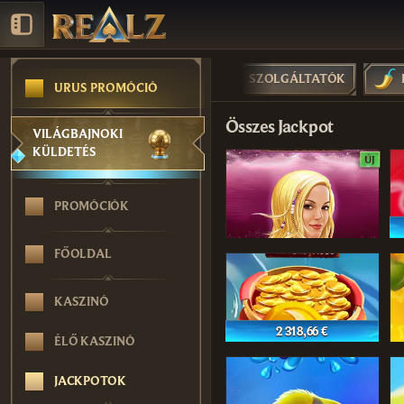
SZOLGÁLTATÓK
URUS PROMÓCIÓ
Összes Jackpot
VILÁGBAJNOKI
KÜLDETÉS
ÚJ
PROMÓCIÓK
FŐOLDAL
KASZINÓ
2 318,66 €
ÉLŐ KASZINÓ
JACKPOTOK