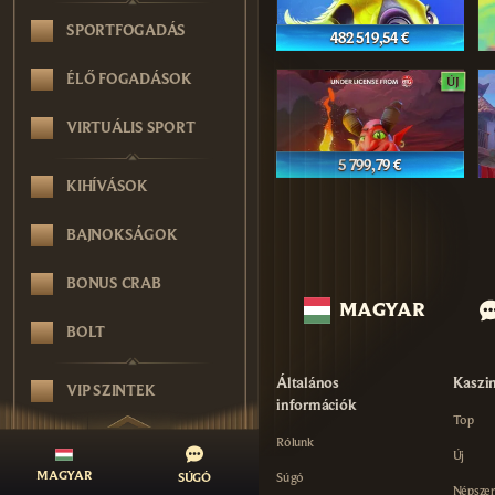
SPORTFOGADÁS
482 519,54 €
ÉLŐ FOGADÁSOK
ÚJ
VIRTUÁLIS SPORT
5 799,79 €
KIHÍVÁSOK
BAJNOKSÁGOK
BONUS CRAB
MAGYAR
BOLT
Általános
Kaszi
VIP SZINTEK
információk
Top
Rólunk
Új
MAGYAR
SÚGÓ
Súgó
Népsze