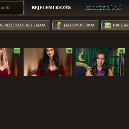
BEJELENTKEZÉS
REGISZTRÁCIÓ
ltatók
NEMZETKÖZI ASZTALOK
JÁTÉKMŰSOROK
BACCAR
ÚJ
ÚJ
ÚJ