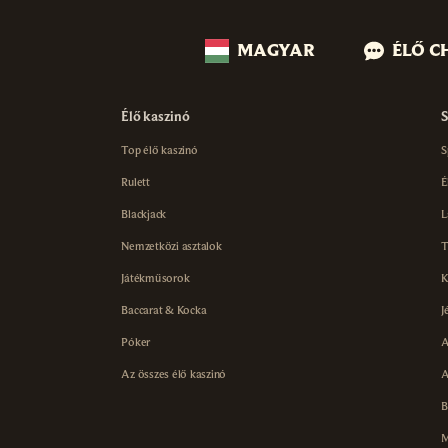
MAGYAR
ÉLŐ C
Élő kaszinó
S
Top élő kaszinó
S
Rulett
É
Blackjack
L
Nemzetközi asztalok
T
Játékműsorok
K
Baccarat & Kocka
J
Póker
A
Az összes élő kaszinó
A
B
M