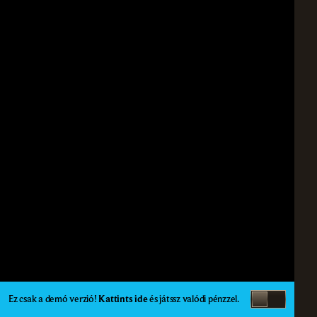
Ez csak a demó verzió!
Kattints ide
és játssz valódi pénzzel.