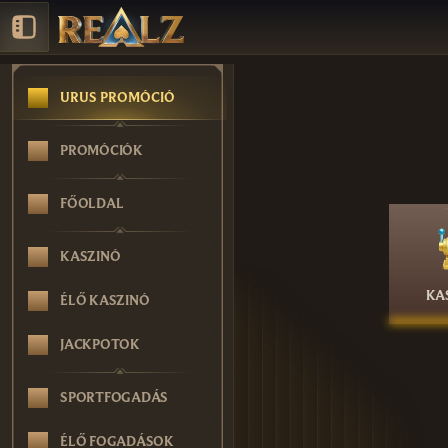
URUS PROMÓCIÓ
PROMÓCIÓK
FŐOLDAL
KASZINÓ
KA
ÉLŐ KASZINÓ
JACKPOTOK
SPORTFOGADÁS
ÉLŐ FOGADÁSOK