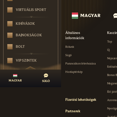
VIRTUÁLIS SPORT
MAGYAR
KIHÍVÁSOK
Általános
Kaszi
BAJNOKSÁGOK
információk
Top
BOLT
Rólunk
Új
Súgó
Népsze
VIP SZINTEK
Parancsikon létrehozása
Exkluzí
Honlaptérkép
Bonus 
MAGYAR
SÚGÓ
Megaw
Élő ját
Fizetési lehetőségek
Azonnal
Nyerőg
Partnerek
Asztali