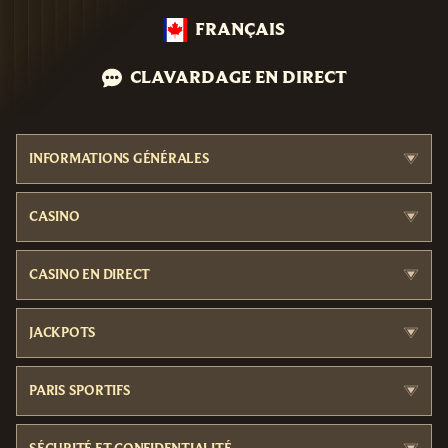
FRANÇAIS
CLAVARDAGE EN DIRECT
INFORMATIONS GÉNÉRALES
CASINO
CASINO EN DIRECT
JACKPOTS
PARIS SPORTIFS