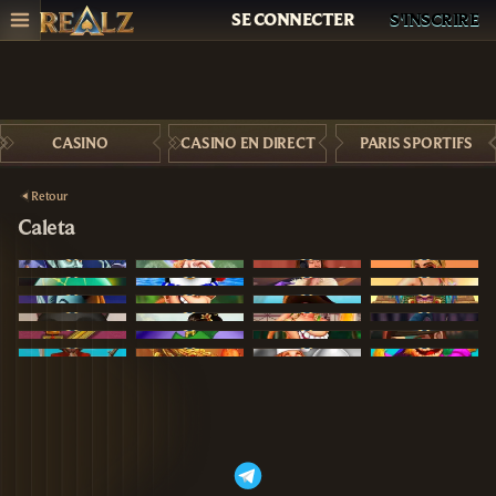
SE CONNECTER
S'INSCRIRE
CASINO
CASINO EN DIRECT
PARIS SPORTIFS
Retour
Caleta