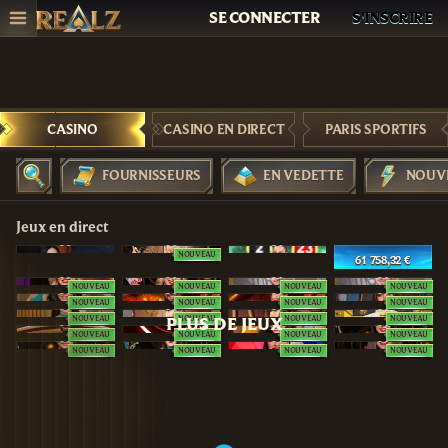
SE CONNECTER
S'INSCRIRE
CASINO
CASINO EN DIRECT
PARIS SPORTIFS
FOURNISSEURS
EN VEDETTE
NOUV
Jeux en direct
NOUVEAU
61 758,32 €
NOUVEAU
NOUVEAU
NOUVEAU
NOUVEAU
NOUVEAU
NOUVEAU
NOUVEAU
NOUVEAU
NOUVEAU
PLUS DE JEUX
NOUVEAU
NOUVEAU
NOUVEAU
NOUVEAU
NOUVEAU
NOUVEAU
NOUVEAU
NOUVEAU
NOUVEAU
NOUVEAU
NOUVEAU