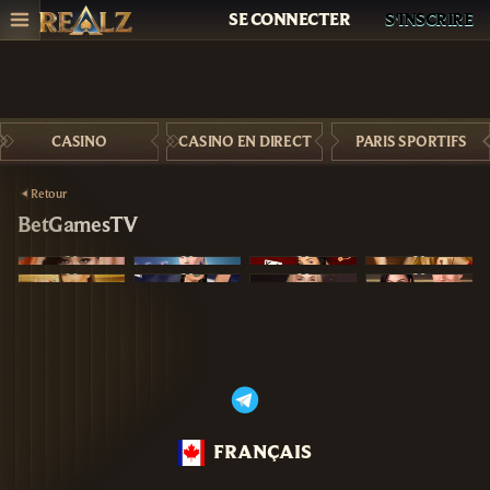
SE CONNECTER
S'INSCRIRE
CASINO
CASINO EN DIRECT
PARIS SPORTIFS
Retour
BetGamesTV
FRANÇAIS