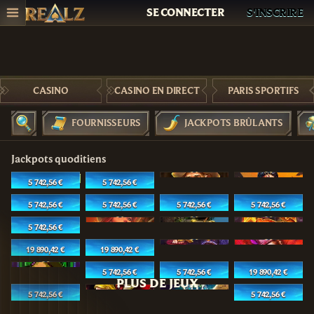
SE CONNECTER
S'INSCRIRE
CASINO
CASINO EN DIRECT
PARIS SPORTIFS
FOURNISSEURS
JACKPOTS BRÛLANTS
Jackpots quoditiens
NOUVEAU
5 742,56 €
5 742,56 €
5 742,56 €
5 742,56 €
5 742,56 €
5 742,56 €
5 742,56 €
19 890,42 €
19 890,42 €
5 742,56 €
5 742,56 €
19 890,42 €
PLUS DE JEUX
5 742,56 €
5 742,56 €