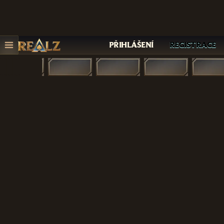
Promoakce
PŘIHLÁŠENÍ
REGISTRACE