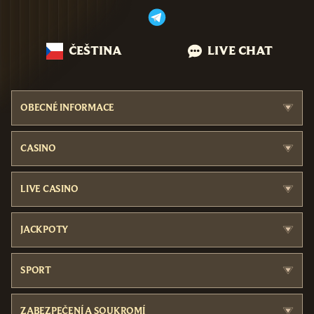
ČEŠTINA
LIVE CHAT
OBECNÉ INFORMACE
CASINO
LIVE CASINO
JACKPOTY
SPORT
ZABEZPEČENÍ A SOUKROMÍ