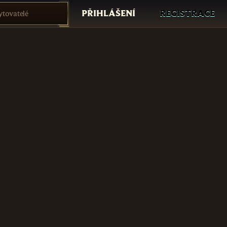
PŘIHLÁŠENÍ
REGISTRACE
ytovatelé