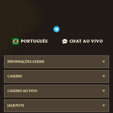
PORTUGUÊS
CHAT AO VIVO
INFORMAÇÕES GERAIS
CASSINO
CASSINO AO VIVO
JACKPOTS