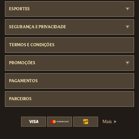
ESPORTES
SEGURANÇA E PRIVACIDADE
TERMOS E CONDIÇÕES
PROMOÇÕES
PAGAMENTOS
PARCEIROS
Mais