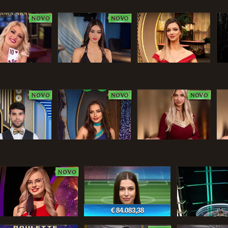
NOVO
NOVO
NOVO
NOVO
NOVO
NOVO
€ 84.083,38