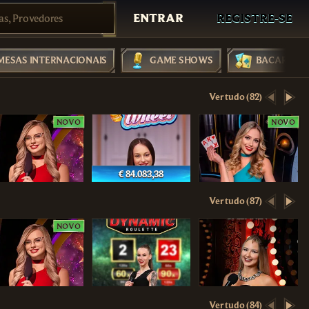
ENTRAR
REGISTRE-SE
as, Provedores
MESAS INTERNACIONAIS
GAME SHOWS
BACARÁ & 
Ver tudo (82)
NOVO
NOVO
€ 84.083,38
Ver tudo (87)
NOVO
Ver tudo (84)