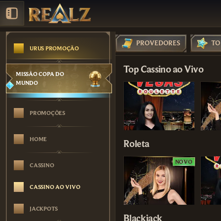
PROVEDORES
TO
URUS PROMOÇÃO
Top Cassino ao Vivo
MISSÃO COPA DO
MUNDO
PROMOÇÕES
HOME
Roleta
NOVO
CASSINO
CASSINO AO VIVO
JACKPOTS
Blackjack