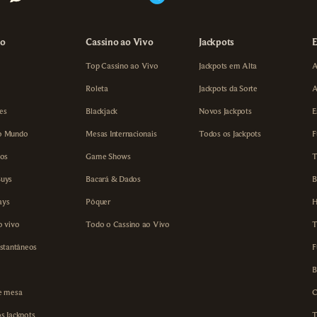
no
Cassino ao Vivo
Jackpots
E
Top Cassino ao Vivo
Jackpots em Alta
A
Roleta
Jackpots da Sorte
A
es
Blackjack
Novos Jackpots
E
o Mundo
Mesas Internacionais
Todos os Jackpots
F
vos
Game Shows
T
Buys
Bacará & Dados
B
ays
Pôquer
H
o vivo
Todo o Cassino ao Vivo
T
nstantâneos
F
B
e mesa
C
s Jackpots
T