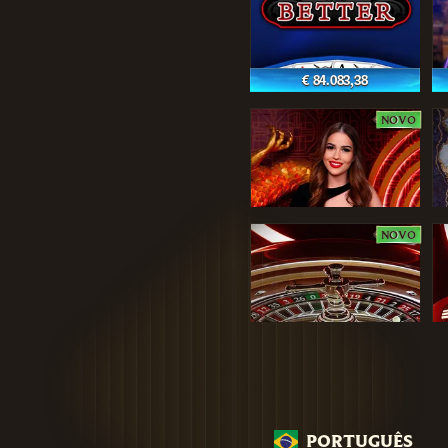
€ 84.083,38
NOVO
NOVO
PORTUGUÊS