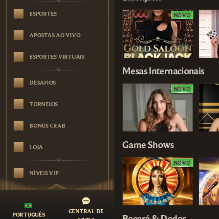
ESPORTES
NOVO
APOSTAS AO VIVO
ESPORTES VIRTUAIS
Mesas Internacionais
DESAFIOS
NOVO
TORNEIOS
BONUS CRAB
Game Shows
LOJA
NOVO
NÍVEIS VIP
CENTRAL DE
PORTUGUÊS
Bacará & Dados