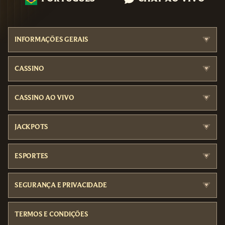
INFORMAÇÕES GERAIS
CASSINO
CASSINO AO VIVO
JACKPOTS
ESPORTES
SEGURANÇA E PRIVACIDADE
TERMOS E CONDIÇÕES