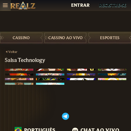
ENTRAR
REGISTRE-SE
CASSINO
CASSINO AO VIVO
ESPORTES
Voltar
Salsa Technology
PORTUGUÊS
CHAT AO VIVO