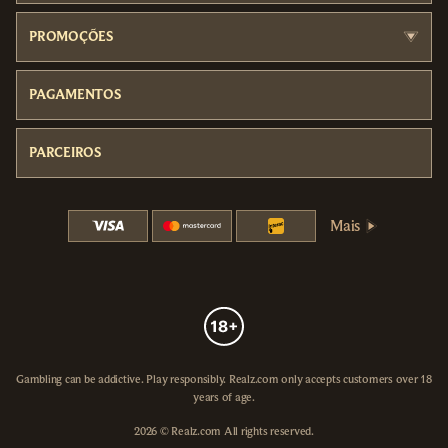
PROMOÇÕES
PAGAMENTOS
PARCEIROS
Mais
Gambling can be addictive. Play responsibly. Realz.com only accepts customers over 18
years of age.
2026 © Realz.com All rights reserved.