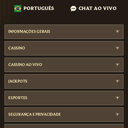
PORTUGUÊS
CHAT AO VIVO
INFORMAÇÕES GERAIS
CASSINO
CASSINO AO VIVO
JACKPOTS
ESPORTES
SEGURANÇA E PRIVACIDADE