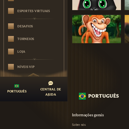
ESPORTES VIRTUAIS
DESAFIOS
TORNEIOS
LOJA
NÍVEIS VIP
CENTRAL DE
PORTUGUÊS
AJUDA
PORTUGUÊS
Informações gerais
Sobre nós