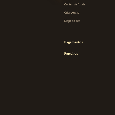
Central de Ajuda
Criar Atalho
Mapa do site
Pagamentos
Parceiros