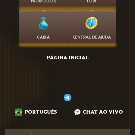
PROMOÇÕES
LOJA
CAIXA
CENTRAL DE AJUDA
PÁGINA INICIAL
PORTUGUÊS
CHAT AO VIVO