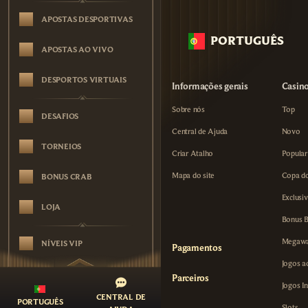
APOSTAS DESPORTIVAS
PORTUGUÊS
APOSTAS AO VIVO
DESPORTOS VIRTUAIS
Informações gerais
Casin
Sobre nós
Top
DESAFIOS
Central de Ajuda
Novo
TORNEIOS
Criar Atalho
Popular
Mapa do site
Copa d
BONUS CRAB
Exclusi
LOJA
Bonus 
Megaw
NÍVEIS VIP
Pagamentos
Jogos a
Parceiros
Jogos I
CENTRAL DE
PORTUGUÊS
Slots