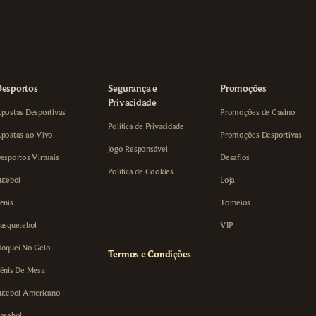
esportos
Segurança e
Promoções
Privacidade
postas Desportivas
Promoções de Casino
Política de Privacidade
postas ao Vivo
Promoções Desportivas
Jogo Responsável
esportos Virtuais
Desafios
Política de Cookies
utebol
Loja
énis
Torneios
asquetebol
VIP
óquei No Gelo
Termos e Condições
énis De Mesa
utebol Americano
asebol