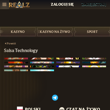
ZALOGUJ SIĘ
ZAREJESTRUJ
KASYNO
KASYNO NA ŻYWO
SPORT
Powrót
Salsa Technology
POLSKI
CZAT NA ŻYWO