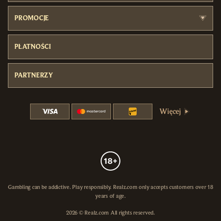
PROMOCJE
PŁATNOŚCI
PARTNERZY
Więcej
Gambling can be addictive. Play responsibly. Realz.com only accepts customers over 18
years of age.
2026 © Realz.com All rights reserved.