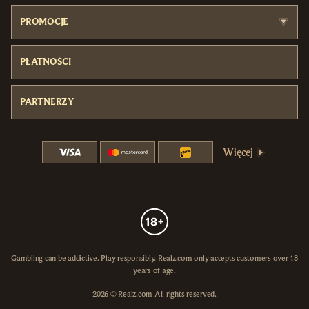
PROMOCJE
PŁATNOŚCI
PARTNERZY
Więcej
Gambling can be addictive. Play responsibly. Realz.com only accepts customers over 18
years of age.
2026 © Realz.com All rights reserved.