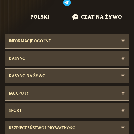
POLSKI
CZAT NA ŻYWO
INFORMACJE OGÓLNE
KASYNO
KASYNO NA ŻYWO
JACKPOTY
SPORT
BEZPIECZEŃSTWO I PRYWATNOŚĆ