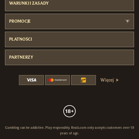
WARUNKI I ZASADY
PROMOCJE
PŁATNOŚCI
PARTNERZY
Więcej
Gambling can be addictive. Play responsibly. Realz.com only accepts customers over 18
years of age.