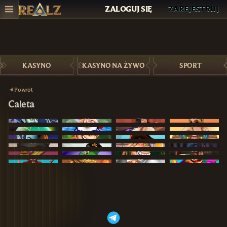
ZALOGUJ SIĘ
ZAREJESTRUJ
KASYNO
KASYNO NA ŻYWO
SPORT
Powrót
Caleta