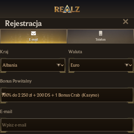
Rejestracja
E-mail
Telefon
Kraj
Waluta
Bonus Powitalny
100% do 2 250 zł + 200 DS + 1 Bonus Crab (Kasyno)
E-mail