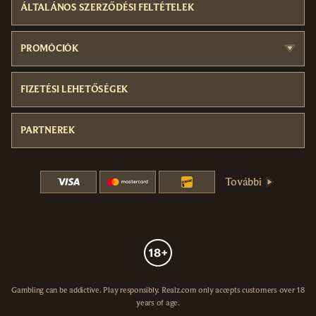
ÁLTALÁNOS SZERZŐDÉSI FELTÉTELEK
PROMÓCIÓK
FIZETÉSI LEHETŐSÉGEK
PARTNEREK
További
Gambling can be addictive. Play responsibly. Realz.com only accepts customers over 18
years of age.