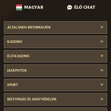
MAGYAR
ÉLŐ CHAT
ÁLTALÁNOS INFORMÁCIÓK
KASZINÓ
ÉLŐ KASZINÓ
JACKPOTOK
SPORT
BIZTONSÁG ÉS ADATVÉDELEM