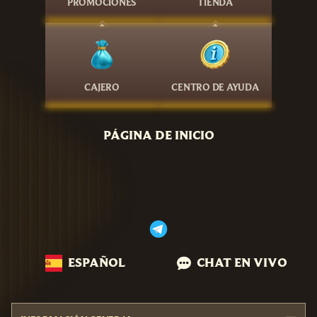
PROMOCIONES
TIENDA
CAJERO
CENTRO DE AYUDA
PÁGINA DE INICIO
ESPAÑOL
CHAT EN VIVO