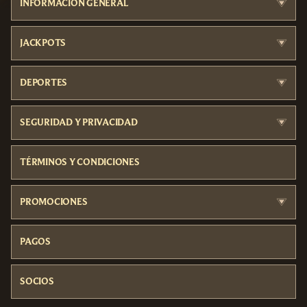
INFORMACIÓN GENERAL
JACKPOTS
DEPORTES
SEGURIDAD Y PRIVACIDAD
TÉRMINOS Y CONDICIONES
PROMOCIONES
PAGOS
SOCIOS