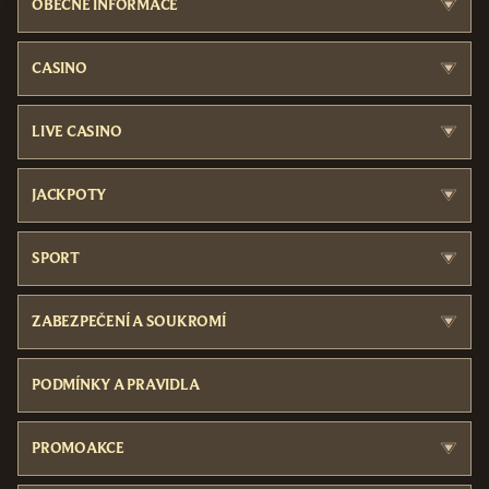
OBECNÉ INFORMACE
CASINO
LIVE CASINO
JACKPOTY
SPORT
ZABEZPEČENÍ A SOUKROMÍ
PODMÍNKY A PRAVIDLA
PROMOAKCE