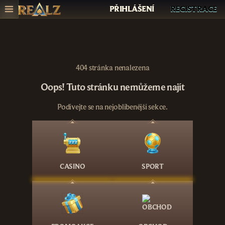
PŘIHLÁŠENÍ
REGISTRACE
404 stránka nenalezena
Oops! Tuto stránku nemůžeme najít
Podívejte se na nejoblíbenější sekce.
CASINO
SPORT