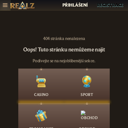
PŘIHLÁŠENÍ
REGISTRACE
404 stránka nenalezena
Oops! Tuto stránku nemůžeme najít
Podívejte se na nejoblíbenější sekce.
CASINO
SPORT