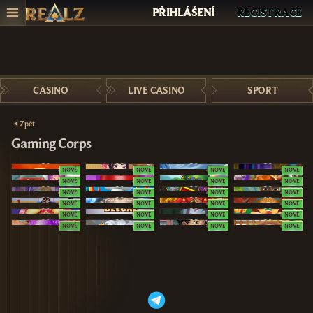
PŘIHLÁŠENÍ
REGISTRACE
CASINO
LIVE CASINO
SPORT
Zpět
Gaming Corps
NOVÉ
NOVÉ
NOVÉ
NOVÉ
NOVÉ
NOVÉ
NOVÉ
NOVÉ
NOVÉ
NOVÉ
NOVÉ
NOVÉ
NOVÉ
NOVÉ
NOVÉ
NOVÉ
NOVÉ
NOVÉ
NOVÉ
NOVÉ
NOVÉ
NOVÉ
NOVÉ
NOVÉ