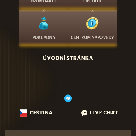
PROMOAKCE
OBCHOD
POKLADNA
CENTRUM NÁPOVĚDY
ÚVODNÍ STRÁNKA
ČEŠTINA
LIVE CHAT