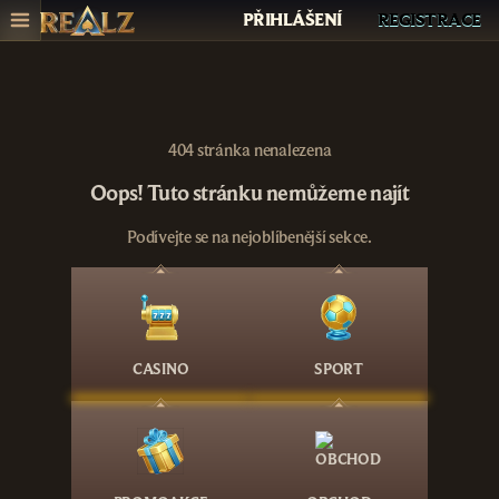
PŘIHLÁŠENÍ
REGISTRACE
404 stránka nenalezena
Oops! Tuto stránku nemůžeme najít
Podívejte se na nejoblíbenější sekce.
CASINO
SPORT