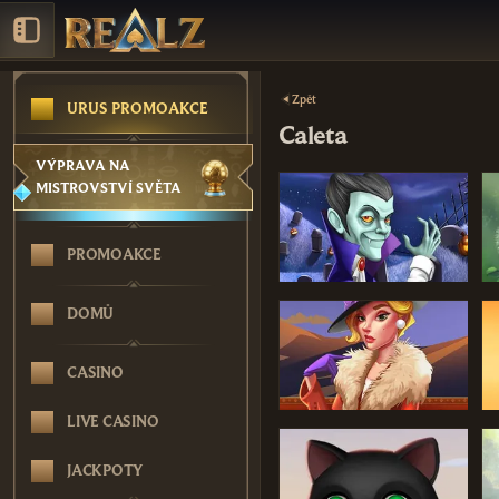
Zpět
URUS PROMOAKCE
Caleta
VÝPRAVA NA
MISTROVSTVÍ SVĚTA
PROMOAKCE
DOMŮ
CASINO
LIVE CASINO
JACKPOTY