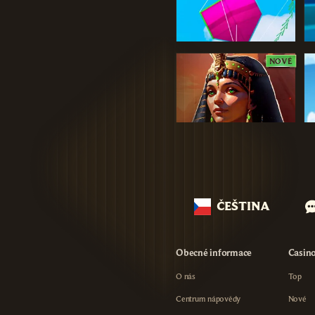
NOVÉ
ČEŠTINA
Obecné informace
Casin
O nás
Top
Centrum nápovědy
Nové