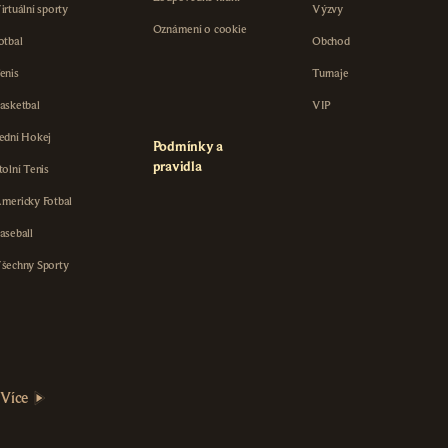
irtuální sporty
Výzvy
Oznámení o cookie
otbal
Obchod
enis
Turnaje
asketbal
VIP
ední Hokej
Podmínky a
pravidla
tolní Tenis
mericky Fotbal
aseball
šechny Sporty
Více