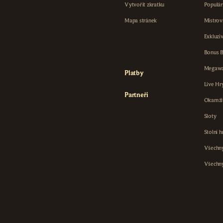
Vytvořit zkratku
Populár
Mapa stránek
Mistrov
Exkluziv
Bonus 
Megaw
Platby
Live Hr
Partneři
Okamžit
Sloty
Stolní h
Všechny
Všechny