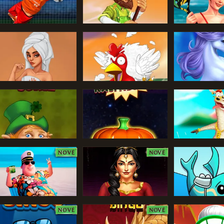
NOVÉ
NOVÉ
NOVÉ
NOVÉ