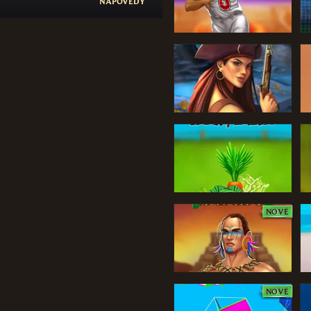
NÁPOVĚDY
NOVÉ
NOVÉ