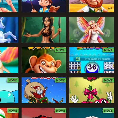
NOVÉ
NOVÉ
NOVÉ
NOVÉ
NOVÉ
NOVÉ
NOVÉ
NOVÉ