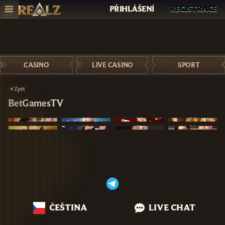
PŘIHLÁŠENÍ
REGISTRACE
CASINO
LIVE CASINO
SPORT
Zpět
BetGamesTV
ČEŠTINA
LIVE CHAT