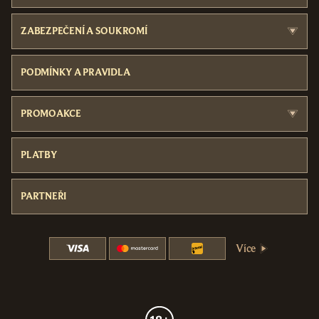
ZABEZPEČENÍ A SOUKROMÍ
PODMÍNKY A PRAVIDLA
PROMOAKCE
PLATBY
PARTNEŘI
Více