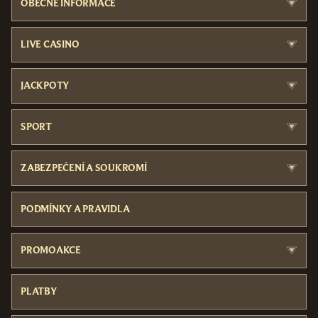
OBECNÉ INFORMACE
LIVE CASINO
JACKPOTY
SPORT
ZABEZPEČENÍ A SOUKROMÍ
PODMÍNKY A PRAVIDLA
PROMOAKCE
PLATBY