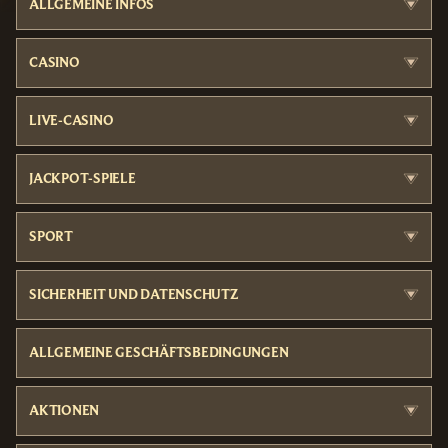
ALLGEMEINE INFOS
CASINO
LIVE-CASINO
JACKPOT-SPIELE
SPORT
SICHERHEIT UND DATENSCHUTZ
ALLGEMEINE GESCHÄFTSBEDINGUNGEN
AKTIONEN