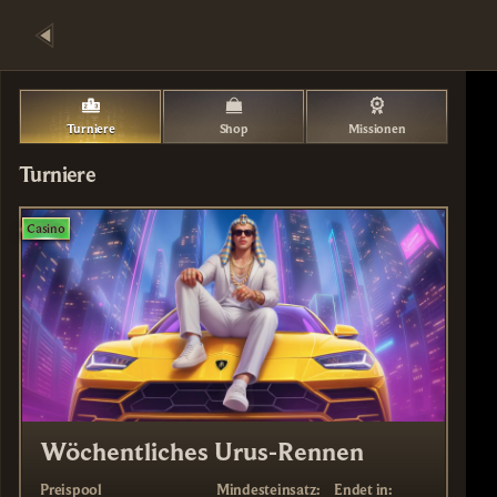
Turniere
Shop
Missionen
Turniere
Casino
Wöchentliches Urus-Rennen
Preispool
Mindesteinsatz:
Endet in: