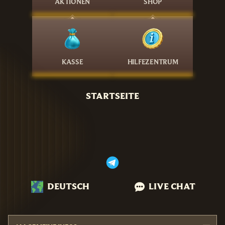
AKTIONEN
SHOP
KASSE
HILFEZENTRUM
STARTSEITE
DEUTSCH
LIVE CHAT