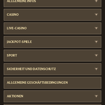
ALLGEMEINE INFOS
CASINO
LIVE-CASINO
JACKPOT-SPIELE
SPORT
SICHERHEIT UND DATENSCHUTZ
ALLGEMEINE GESCHÄFTSBEDINGUNGEN
AKTIONEN