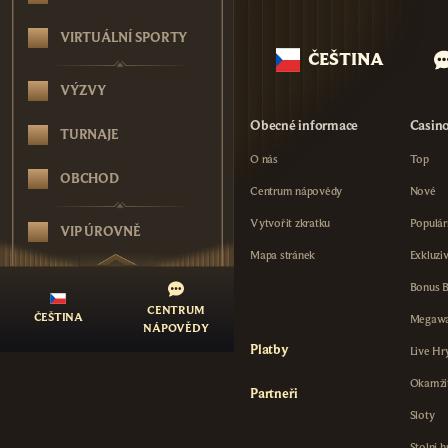
VIRTUÁLNÍ SPORTY
ČEŠTINA
VÝZVY
Obecné informace
Casin
TURNAJE
O nás
Top
OBCHOD
Centrum nápovědy
Nové
Vytvořit zkratku
Populár
VIP ÚROVNĚ
Mapa stránek
Exkluziv
Bonus 
CENTRUM
ČEŠTINA
Megaw
NÁPOVĚDY
Platby
Live Hr
Okamžit
Partneři
Sloty
Stolní h