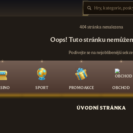
Hry, kategorie, posk
404 stránka nenalezena
Oops! Tuto stránku nemůžem
Podívejte se na nejoblíbenější sekce
SINO
SPORT
PROMOAKCE
OBCHOD
ÚVODNÍ STRÁNKA