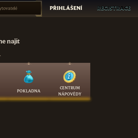
PŘIHLÁŠENÍ
REGISTRACE
ytovatelé
e najít
.
CENTRUM
POKLADNA
NÁPOVĚDY