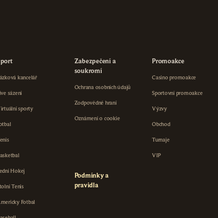
port
Zabezpečení a
Promoakce
soukromí
ázková kancelář
Casino promoakce
Ochrana osobních údajů
ive sázení
Sportovní promoakce
Zodpovědné hraní
irtuální sporty
Výzvy
Oznámení o cookie
otbal
Obchod
enis
Turnaje
asketbal
VIP
ední Hokej
Podmínky a
pravidla
tolní Tenis
mericky Fotbal
aseball