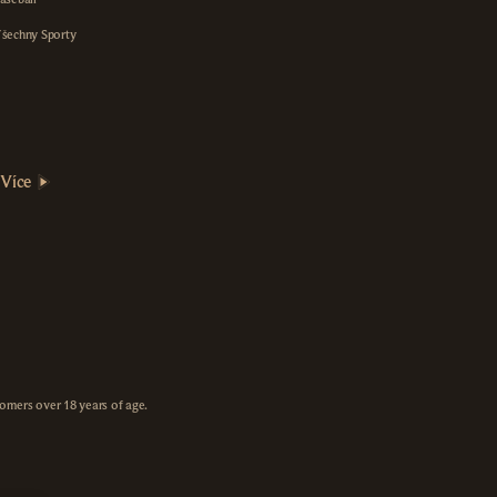
šechny Sporty
Více
tomers over 18 years of age.