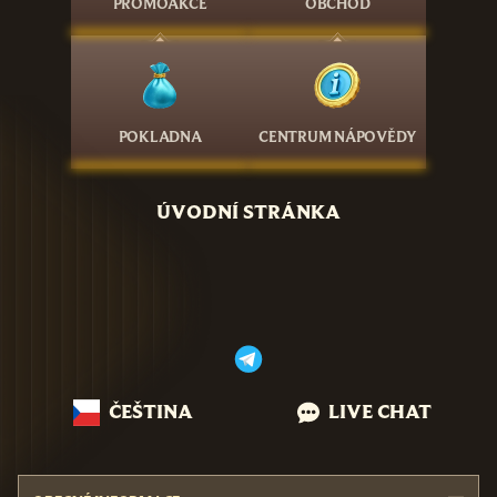
PROMOAKCE
OBCHOD
POKLADNA
CENTRUM NÁPOVĚDY
ÚVODNÍ STRÁNKA
ČEŠTINA
LIVE CHAT